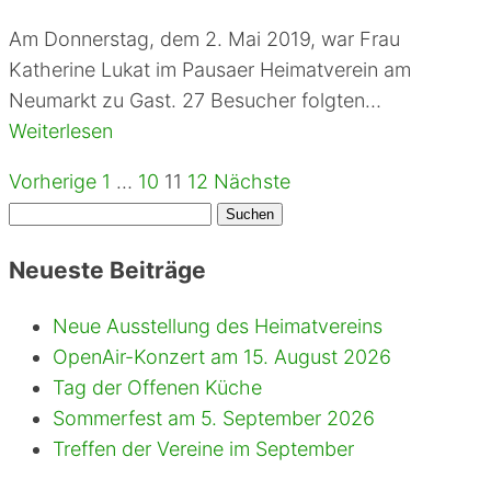
Am Donnerstag, dem 2. Mai 2019, war Frau
Katherine Lukat im Pausaer Heimatverein am
Neumarkt zu Gast. 27 Besucher folgten…
Weiterlesen
Vorherige
1
…
10
11
12
Nächste
Seitennummerierung
Suchen
der
nach:
Neueste Beiträge
Beiträge
Neue Ausstellung des Heimatvereins
OpenAir-Konzert am 15. August 2026
Tag der Offenen Küche
Sommerfest am 5. September 2026
Treffen der Vereine im September