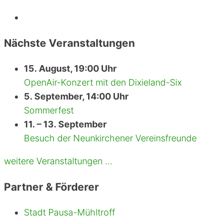
r
o
e
r
i
i
Nächste Veranstaltungen
b
s
e
c
n
h
15. August, 19:00 Uhr
v
e
OpenAir-Konzert mit den Dixieland-Six
o
r
5. September, 14:00 Uhr
n
,
Sommerfest
d
l
11. – 13. September
e
a
r
n
Besuch der Neunkirchener Vereinsfreunde
B
d
a
w
weitere Veranstaltungen …
u
i
b
r
Partner & Förderer
r
t
i
s
Stadt Pausa-Mühltroff
g
c