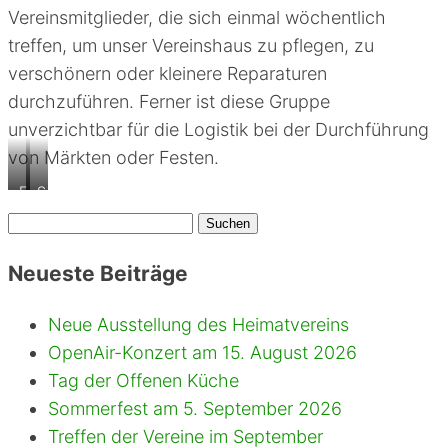
Vereinsmitglieder, die sich einmal wöchentlich
treffen, um unser Vereinshaus zu pflegen, zu
verschönern oder kleinere Reparaturen
durchzuführen. Ferner ist diese Gruppe
unverzichtbar für die Logistik bei der Durchführung
von Märkten oder Festen.
F
S
ü
a
Suchen
r
m
nach:
d
m
Neueste Beiträge
a
l
s
u
Neue Ausstellung des Heimatvereins
M
n
OpenAir-Konzert am 15. August 2026
a
g
r
h
Tag der Offenen Küche
k
i
Sommerfest am 5. September 2026
t
s
Treffen der Vereine im September
t
t