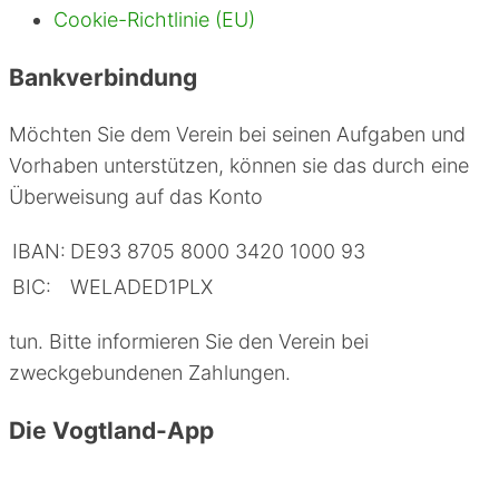
Cookie-Richtlinie (EU)
n
d
Bankverbindung
e
r
T
Möchten Sie dem Verein bei seinen Aufgaben und
o
Vorhaben unterstützen, können sie das durch eine
r
Überweisung auf das Konto
e
i
IBAN:
DE93 8705 8000 3420 1000 93
n
f
BIC:
WELADED1PLX
a
h
tun. Bitte informieren Sie den Verein bei
r
zweckgebundenen Zahlungen.
t
d
Die Vogtland-App
e
s
H