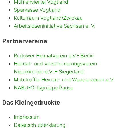
Mühlenviertel Vogtland
a
h
d
a
Sparkasse Vogtland
e
f
Kulturraum Vogtland/Zwickau
e
t
Arbeitsloseninitiative Sachsen e. V.
r
l
r
i
Partnervereine
i
c
c
h
Rudower Heimatverein e.V.- Berlin
h
e
t
r
Heimat- und Verschönerungsverein
e
W
Neunkirchen e.V. – Siegerland
t
e
Mühltroffer Heimat- und Wanderverein e.V.
e
r
NABU-Ortsgruppe Pausa
B
k
u
z
d
e
Das Kleingedruckte
e
u
g
Impressum
e
Datenschutzerklärung
i