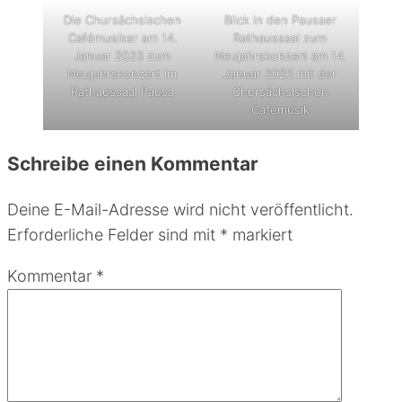
Die Chursächsischen
Blick in den Pausaer
Cafémusiker am 14.
Rathaussaal zum
Januar 2023 zum
Neujahrskonzert am 14.
Neujahrskonzert im
Januar 2023 mit der
Rathaussaal Pausa
Chursächsischen
Cafémusik
Schreibe einen Kommentar
Deine E-Mail-Adresse wird nicht veröffentlicht.
Erforderliche Felder sind mit
*
markiert
Kommentar
*